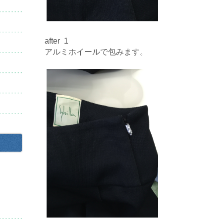
after 1
アルミホイールで包みます。