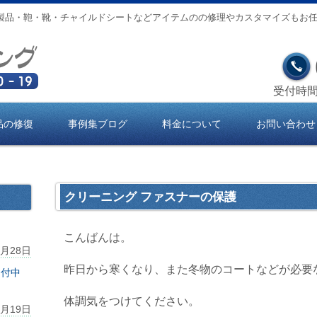
製品・鞄・靴・チャイルドシートなどアイテムのの修理やカスタマイズもお
受付時間
品の修復
事例集ブログ
料金について
お問い合わせ
クリーニング ファスナーの保護
こんばんは。
2月28日
昨日から寒くなり、また冬物のコートなどが必要
受付中
体調気をつけてください。
2月19日