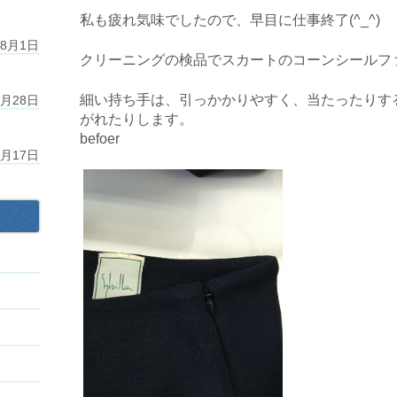
私も疲れ気味でしたので、早目に仕事終了(^_^)
年8月1日
クリーニングの検品でスカートのコーンシールフ
細い持ち手は、引っかかりやすく、当たったりす
2月28日
がれたりします。
befoer
1月17日