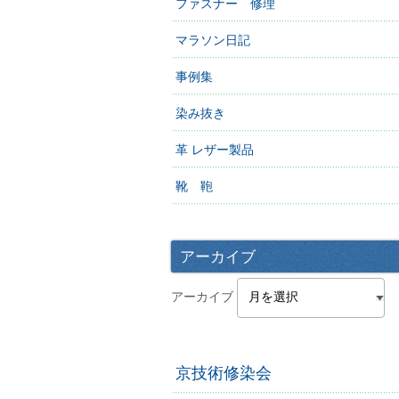
ファスナー 修理
マラソン日記
事例集
染み抜き
革 レザー製品
靴 鞄
アーカイブ
アーカイブ
京技術修染会