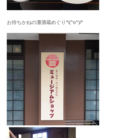
お待ちかねの灘酒蔵めぐり*\(^o^)/*